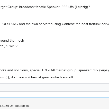
Target Group: broadcast fanatic Speaker: ??? Ufo (Leipzig)?
.g. OLSR-NG and the own serverhousing Contest: the best freifunk-server
 around the mesh
?? , cuwin ?
s and solutions, special TCP-GAP target group: speaker: dirk (leipzi
am :( ), doch ein solches ist ganz einfach erstellt.
 21:59 Uhr bearbeitet.