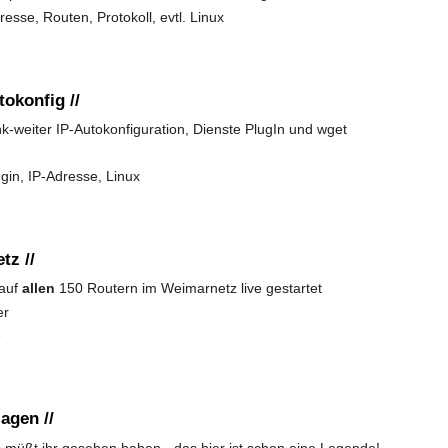
esse, Routen, Protokoll, evtl. Linux
okonfig //
nk-weiter IP-Autokonfiguration, Dienste PlugIn und wget
gin, IP-Adresse, Linux
tz //
 auf
allen
150 Routern im Weimarnetz live gestartet
er
e
agen //
s müßt ihr gesehen haben - das hier ist schon eine Legende!