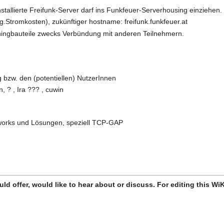
nstallierte Freifunk-Server darf ins Funkfeuer-Serverhousing einziehen.
g.Stromkosten), zukünftiger hostname: freifunk.funkfeuer.at
ningbauteile zwecks Verbündung mit anderen Teilnehmern.
 bzw. den (potentiellen) NutzerInnen
 ? , Ira ??? , cuwin
works und Lösungen, speziell TCP-GAP
ld offer, would like to hear about or discuss. For editing this WiKi