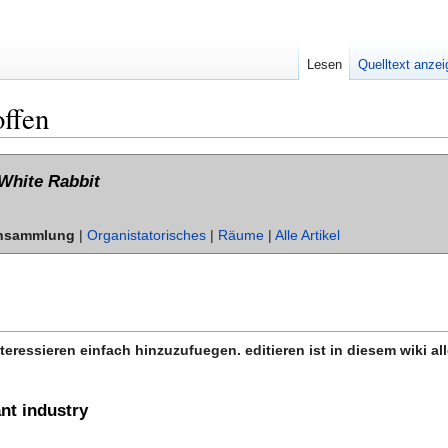
Lesen
Quelltext anze
ffen
White Rabbit
nsammlung
|
Organistatorisches
|
Räume
|
Alle Artikel
teressieren einfach hinzuzufuegen. editieren ist in diesem wiki all
nt industry