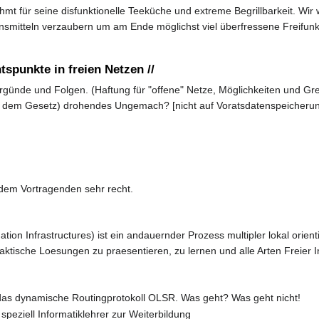
ühmt für seine disfunktionelle Teeküche und extreme Begrillbarkeit. W
nsmitteln verzaubern um am Ende möglichst viel überfressene Freifun
tspunkte in freien Netzen //
rgünde und Folgen. (Haftung für "offene" Netze, Möglichkeiten und Gre
or dem Gesetz) drohendes Ungemach? [nicht auf Voratsdatenspeicherun
dem Vortragenden sehr recht.
tion Infrastructures) ist ein andauernder Prozess multipler lokal orien
tische Loesungen zu praesentieren, zu lernen und alle Arten Freier I
 das dynamische Routingprotokoll OLSR. Was geht? Was geht nicht!
 speziell Informatiklehrer zur Weiterbildung