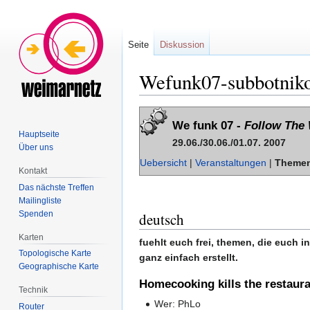
Seite
Diskussion
Wefunk07-subbotniko
Zur
Zur
We funk 07 -
Follow The 
Navigation
Suche
Hauptseite
29.06./30.06./01.07. 2007
springen
springen
Über uns
Uebersicht
|
Veranstaltungen
|
Theme
Kontakt
Das nächste Treffen
Mailingliste
Spenden
deutsch
Karten
fuehlt euch frei, themen, die euch in
Topologische Karte
ganz einfach erstellt.
Geographische Karte
Homecooking kills the restaura
Technik
Wer: PhLo
Router