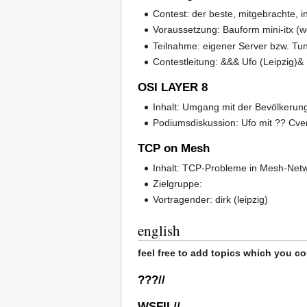
Contest: der beste, mitgebrachte, i
Voraussetzung: Bauform mini-itx (w
Teilnahme: eigener Server bzw. Tu
Contestleitung: &&& Ufo (Leipzig)&
OSI LAYER 8
Inhalt: Umgang mit der Bevölkerung
Podiumsdiskussion: Ufo mit ?? Cven,
TCP on Mesh
Inhalt: TCP-Probleme in Mesh-Net
Zielgruppe:
Vortragender: dirk (leipzig)
english
feel free to add topics which you cou
???//
WSFII //