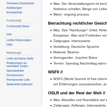
Was: Der Veranstaltungsort ist ber
Firmware Downloads
Anleitungen
Autismus schallen, Berge von Lebe
Inventarliste
Wann: ongoing process.
Community
Betrachtung rechtlicher Gesich
Community News
Was: Das "Hamburger" Urteil, Hinte
Wiki
Einspeiser; Was sind Freifunker v
Letzte Änderungen
Zielgruppe: Interessierte
Hilfe
Vorbildung: Deutsche Sprache
Material: Beamer
Werkzeuge
Vortragender: Joachim Bokor
Links auf diese Seite
Änderungen an
Termin: Samstag Nachmittag wäre 
verlinkten Seiten
Spezialseiten
WSFII //
Druckversion
WSFII (World Summit of free informa
Permanenter Link
um Erfahrungen auszutauschen, prak
Seiten­informationen
OSLR und der Rest der Welt //
Was: Aktuelles und Rueckblick auf
Zielgruppe: Anfänger, Interessierte,