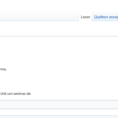
Lesen
Quelltext anze
nna,
rchit.uni-weimar.de