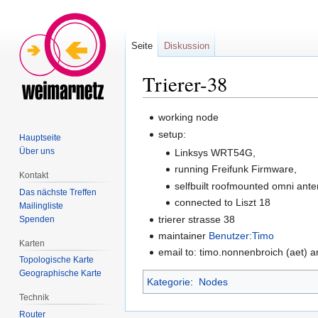
Seite
Diskussion
Trierer-38
Zur
Zur
working node
Navigation
Suche
setup:
Hauptseite
springen
springen
Über uns
Linksys WRT54G,
running Freifunk Firmware,
Kontakt
selfbuilt roofmounted omni ante
Das nächste Treffen
connected to Liszt 18
Mailingliste
trierer strasse 38
Spenden
maintainer
Benutzer:Timo
Karten
email to: timo.nonnenbroich (aet) a
Topologische Karte
Geographische Karte
Kategorie
:
Nodes
Technik
Router