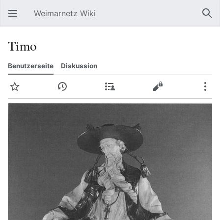
Weimarnetz Wiki
Hauptmenü öffnen
Suc
Timo
Benutzerseite
Diskussion
Beobachten
Versionsgeschichte
Beiträge
Bearbeiten
Mehr