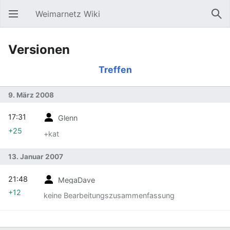
Weimarnetz Wiki
Hauptmenü öffnen
Suc
Versionen
Treffen
9. März 2008
17:31
Glenn
+25
+kat
13. Januar 2007
21:48
MegaDave
+12
keine Bearbeitungszusammenfassung