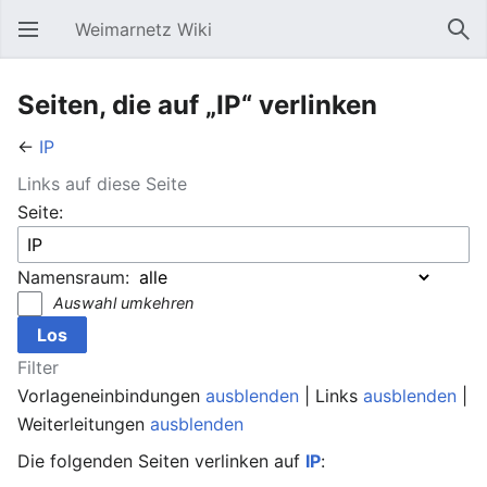
Weimarnetz Wiki
Hauptmenü öffnen
Suc
Seiten, die auf „IP“ verlinken
←
IP
Links auf diese Seite
Seite:
Namensraum:
Auswahl umkehren
Filter
Vorlageneinbindungen
ausblenden
| Links
ausblenden
|
Weiterleitungen
ausblenden
Die folgenden Seiten verlinken auf
IP
: