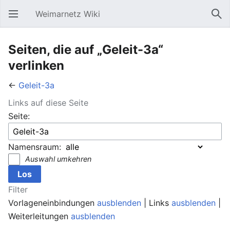
Weimarnetz Wiki
Hauptmenü öffnen
Suc
Seiten, die auf „Geleit-3a“
verlinken
←
Geleit-3a
Links auf diese Seite
Seite:
Namensraum:
Auswahl umkehren
Filter
Vorlageneinbindungen
ausblenden
| Links
ausblenden
|
Weiterleitungen
ausblenden