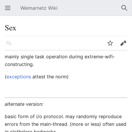
Weimarnetz Wiki
Hauptmenü öffnen
Suc
Sex
Sprache
Beobachten
Bearbeiten
mainly single task operation during extreme-wifi-
constructing.
(
exceptions
attest the norm)
alternate version:
basic form of i/o protocol. may randomly reproduce
errors from the main-thread. (more or less) often used
in clotheless bedworks.