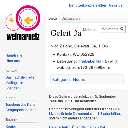
Benutzerkonto erstellen
Anmelden
Seite
Diskussion
Suche
Geleit-3a
Mehr
Zur
Zur
Nico Zajonc, Geleitstr. 3a, 1.OG
Navigation
Suche
Kontakt: WE-852925
Hauptseite
springen
springen
Über uns
Betreuung:
TheBakerMan
(/) at (/)
web.de, zero173-767598zero
Kontakt
Das nächste Treffen
Kategorie
:
Nodes
Mailingliste
Spenden
Diese Seite wurde zuletzt am 5. September
Karten
2006 um 01:51 Uhr bearbeitet.
Topologische Karte
Der Inhalt ist verfügbar unter der Lizenz
GNU-
Geographische Karte
Lizenz für freie Dokumentation 1.3 oder höher
,
sofern nicht anders angegeben.
Technik
Router
Datenschutz
Über Weimarnetz Wiki