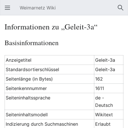
Weimarnetz Wiki
Hauptmenü öffnen
Suc
Informationen zu „Geleit-3a“
Basisinformationen
Anzeigetitel
Geleit-3a
Standardsortierschlüssel
Geleit-3a
Seitenlänge (in Bytes)
162
Seitenkennnummer
1611
Seiteninhaltssprache
de -
Deutsch
Seiteninhaltsmodell
Wikitext
Indizierung durch Suchmaschinen
Erlaubt