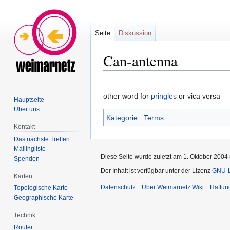
Seite
Diskussion
Can-antenna
Zur
Zur
Navigation
Suche
other word for
pringles
or vica versa
Hauptseite
springen
springen
Über uns
Kategorie
:
Terms
Kontakt
Das nächste Treffen
Mailingliste
Diese Seite wurde zuletzt am 1. Oktober 2004 
Spenden
Der Inhalt ist verfügbar unter der Lizenz
GNU-Li
Karten
Datenschutz
Über Weimarnetz Wiki
Haftun
Topologische Karte
Geographische Karte
Technik
Router