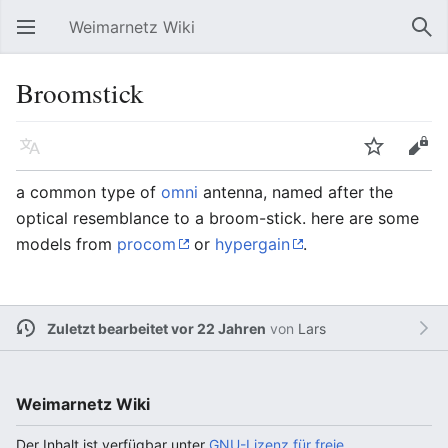
Weimarnetz Wiki
Hauptmenü öffnen
Suc
Broomstick
Sprache
Beobachten
Bearbeiten
a common type of
omni
antenna, named after the
optical resemblance to a broom-stick. here are some
models from
procom
or
hypergain
.
Zuletzt bearbeitet vor 22 Jahren
von
Lars
Weimarnetz Wiki
Der Inhalt ist verfügbar unter
GNU-Lizenz für freie