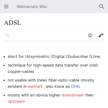
Weimarnetz Wiki
Hauptmenü öffnen
Suc
ADSL
Sprache
Beobachten
Bearbeiten
short for (A)symmetric (D)gital (S)ubscriber (L)ine.
technique for high-speed data transfer over (old)
copper-cables
not usable with (new) fiber-optic-cable (mostly
existent in
weimar
) , also know as
OPAL
mostly with an obvius higher
downstream
then
upstream