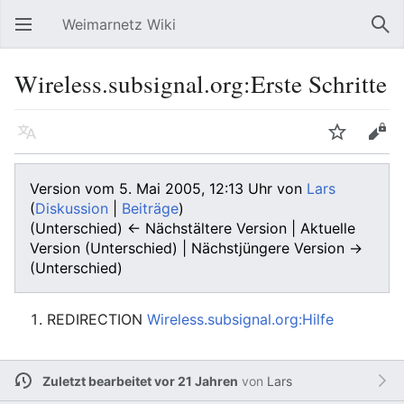
Weimarnetz Wiki
Hauptmenü öffnen
Suc
Wireless.subsignal.org:Erste Schritte
Sprache
Beobachten
Bearbeiten
Version vom 5. Mai 2005, 12:13 Uhr von
Lars
(
Diskussion
|
Beiträge
)
(Unterschied) ← Nächstältere Version | Aktuelle
Version (Unterschied) | Nächstjüngere Version →
(Unterschied)
REDIRECTION
Wireless.subsignal.org:Hilfe
Zuletzt bearbeitet vor 21 Jahren
von
Lars