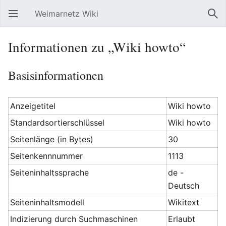
Weimarnetz Wiki
Hauptmenü öffnen
Suc
Informationen zu „Wiki howto“
Basisinformationen
Anzeigetitel
Wiki howto
Standardsortierschlüssel
Wiki howto
Seitenlänge (in Bytes)
30
Seitenkennnummer
1113
Seiteninhaltssprache
de -
Deutsch
Seiteninhaltsmodell
Wikitext
Indizierung durch Suchmaschinen
Erlaubt