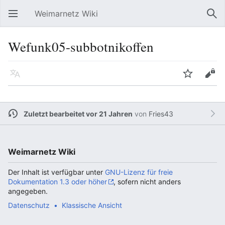
Weimarnetz Wiki
Hauptmenü öffnen
Suc
Wefunk05-subbotnikoffen
Sprache
Beobachten
Bearbeiten
Zuletzt bearbeitet vor 21 Jahren
von
Fries43
Weimarnetz Wiki
Der Inhalt ist verfügbar unter
GNU-Lizenz für freie
Dokumentation 1.3 oder höher
, sofern nicht anders
angegeben.
Datenschutz
Klassische Ansicht