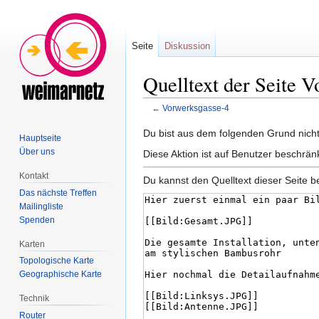
Seite
Diskussion
Quelltext der Seite 
←
Vorwerksgasse-4
Zur
Zur
Du bist aus dem folgenden Grund nicht 
Hauptseite
Navigation
Suche
Über uns
Diese Aktion ist auf Benutzer beschrän
springen
springen
Kontakt
Du kannst den Quelltext dieser Seite b
Das nächste Treffen
Mailingliste
Spenden
Karten
Topologische Karte
Geographische Karte
Technik
Router