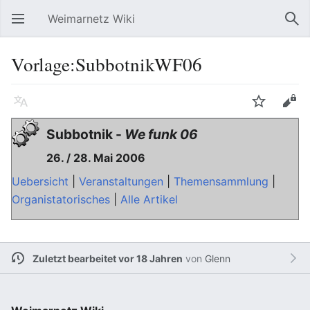
Weimarnetz Wiki
Hauptmenü öffnen
Suc
Vorlage:SubbotnikWF06
Sprache
Beobachten
Bearbeiten
Subbotnik -
We funk 06
26. / 28. Mai 2006
Uebersicht
|
Veranstaltungen
|
Themensammlung
|
Organistatorisches
|
Alle Artikel
Zuletzt bearbeitet vor 18 Jahren
von
Glenn