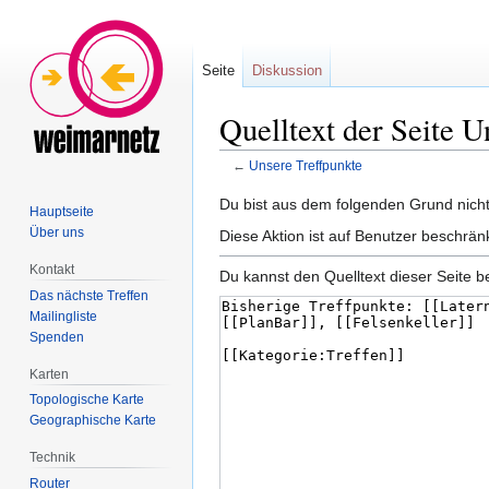
Seite
Diskussion
Quelltext der Seite U
←
Unsere Treffpunkte
Zur
Zur
Du bist aus dem folgenden Grund nicht 
Hauptseite
Navigation
Suche
Über uns
Diese Aktion ist auf Benutzer beschrän
springen
springen
Kontakt
Du kannst den Quelltext dieser Seite b
Das nächste Treffen
Mailingliste
Spenden
Karten
Topologische Karte
Geographische Karte
Technik
Router