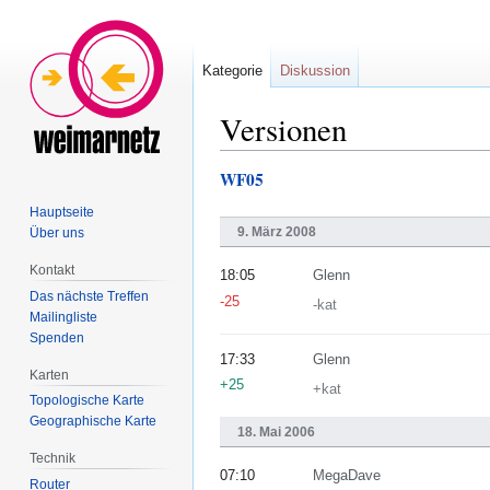
Kategorie
Diskussion
Versionen
WF05
Zur
Zur
Navigation
Suche
Hauptseite
springen
springen
9. März 2008
Über uns
Kontakt
18:05
Glenn
Das nächste Treffen
-25
-kat
Mailingliste
Spenden
17:33
Glenn
Karten
+25
+kat
Topologische Karte
Geographische Karte
18. Mai 2006
Technik
07:10
MegaDave
Router