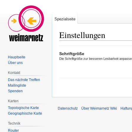
Spezialseite
Einstellungen
Zur
Zur
Schriftgröße
Navigation
Suche
Hauptseite
Die Schriftgröße zur besseren Lesbarkeit anpasse
springen
springen
Über uns
Kontakt
Das nächste Treffen
Mailingliste
Spenden
Karten
Topologische Karte
Datenschutz
Über Weimarnetz Wiki
Haftun
Geographische Karte
Technik
Router