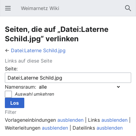
Weimarnetz Wiki
Hauptmenü öffnen
Suc
Seiten, die auf „Datei:Laterne
Schild.jpg“ verlinken
←
Datei:Laterne Schild.jpg
Links auf diese Seite
Seite:
Namensraum:
Auswahl umkehren
Filter
Vorlageneinbindungen
ausblenden
| Links
ausblenden
|
Weiterleitungen
ausblenden
| Dateilinks
ausblenden