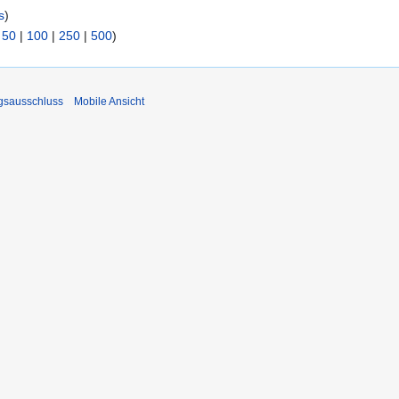
s
)
|
50
|
100
|
250
|
500
)
gsausschluss
Mobile Ansicht