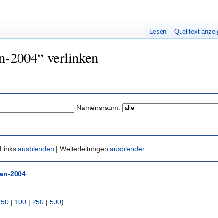
Lesen
Quelltext anze
an-2004“ verlinken
Namensraum:
 Links
ausblenden
| Weiterleitungen
ausblenden
jan-2004
:
|
50
|
100
|
250
|
500
)