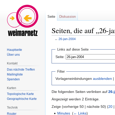
Seite
Diskussion
Seiten, die auf „26-j
←
26-jan-2004
Zur
Zur
Links auf diese Seite
Hauptseite
Navigation
Suche
Über uns
Seite:
springen
springen
Kontakt
Das nächste Treffen
Filter
Mailingliste
Vorlageneinbindungen
ausblenden
|
Spenden
Karten
Die folgenden Seiten verlinken auf
26-
Topologische Karte
Angezeigt werden 2 Einträge.
Geographische Karte
Zeige (vorherige 50 | nächste 50) (
20
Technik
Minutes
‎
(
← Links
)
Router