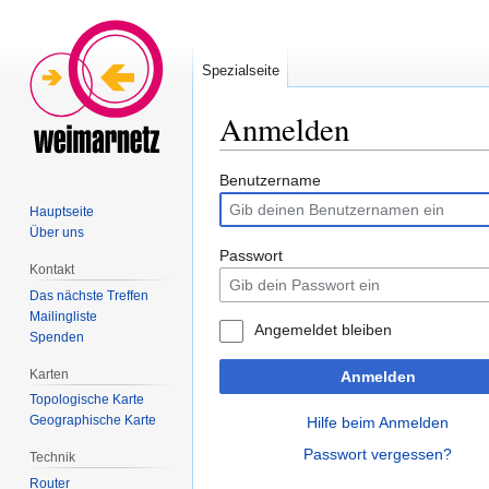
Spezialseite
Anmelden
Zur
Zur
Benutzername
Navigation
Suche
Hauptseite
springen
springen
Über uns
Passwort
Kontakt
Das nächste Treffen
Mailingliste
Angemeldet bleiben
Spenden
Karten
Anmelden
Topologische Karte
Geographische Karte
Hilfe beim Anmelden
Passwort vergessen?
Technik
Router