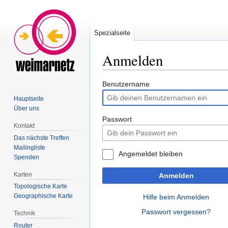
Spezialseite
Anmelden
Zur
Zur
Benutzername
Navigation
Suche
Hauptseite
springen
springen
Über uns
Passwort
Kontakt
Das nächste Treffen
Mailingliste
Angemeldet bleiben
Spenden
Karten
Anmelden
Topologische Karte
Geographische Karte
Hilfe beim Anmelden
Passwort vergessen?
Technik
Router