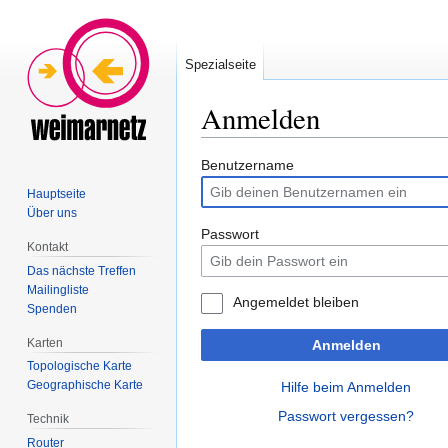
Spezialseite
Anmelden
Zur
Zur
Benutzername
Navigation
Suche
Hauptseite
springen
springen
Über uns
Passwort
Kontakt
Das nächste Treffen
Mailingliste
Angemeldet bleiben
Spenden
Karten
Anmelden
Topologische Karte
Geographische Karte
Hilfe beim Anmelden
Passwort vergessen?
Technik
Router