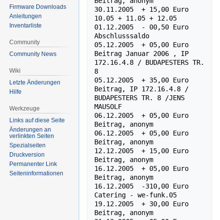
Beitrag, anonym

Firmware Downloads
30.11.2005  + 15,00 Euro   
Anleitungen
10.05 + 11.05 + 12.05 

Inventarliste
01.12.2005  - 00,50 Euro   
Abschlusssaldo

Community
05.12.2005  + 05,00 Euro   
Beitrag Januar 2006 , IP 
Community News
172.16.4.8 / BUDAPESTERS TR. 
Wiki
8 

05.12.2005  + 35,00 Euro   
Letzte Änderungen
Beitrag, IP 172.16.4.8 / 
Hilfe
BUDAPESTERS TR. 8 /JENS 
MAUSOLF

Werkzeuge
06.12.2005  + 05,00 Euro   
Links auf diese Seite
Beitrag, anonym

Änderungen an
06.12.2005  + 05,00 Euro   
verlinkten Seiten
Beitrag, anonym

Spezialseiten
12.12.2005  + 15,00 Euro   
Druckversion
Beitrag, anonym

Permanenter Link
16.12.2005  + 05,00 Euro   
Seiten­informationen
Beitrag, anonym

16.12.2005  -310,00 Euro   
Catering - we-funk.05

19.12.2005  + 30,00 Euro   
Beitrag, anonym
