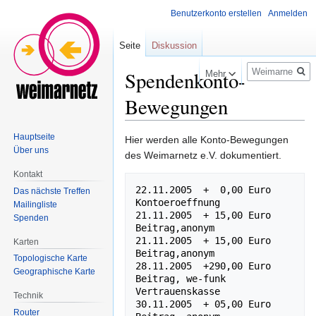
Benutzerkonto erstellen
Anmelden
Seite
Diskussion
Suche
Spendenkonto-
Mehr
Bewegungen
Hauptseite
Zur
Zur
Hier werden alle Konto-Bewegungen
Über uns
Navigation
Suche
des Weimarnetz e.V. dokumentiert.
springen
springen
Kontakt
22.11.2005  +  0,00 Euro   
Das nächste Treffen
Kontoeroeffnung

Mailingliste
21.11.2005  + 15,00 Euro   
Spenden
Beitrag,anonym

21.11.2005  + 15,00 Euro   
Karten
Beitrag,anonym

Topologische Karte
28.11.2005  +290,00 Euro   
Geographische Karte
Beitrag, we-funk 
Vertrauenskasse

Technik
30.11.2005  + 05,00 Euro   
Router