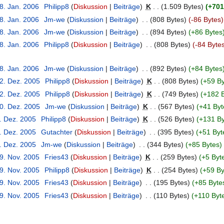
8. Jan. 2006
‎
Philipp8
Diskussion
Beiträge
‎
K
1.509 Bytes
+701
8. Jan. 2006
‎
Jm-we
Diskussion
Beiträge
‎
808 Bytes
-86 Bytes
8. Jan. 2006
‎
Jm-we
Diskussion
Beiträge
‎
894 Bytes
+86 Bytes
8. Jan. 2006
‎
Philipp8
Diskussion
Beiträge
‎
808 Bytes
-84 Byte
8. Jan. 2006
‎
Jm-we
Diskussion
Beiträge
‎
892 Bytes
+84 Bytes
22. Dez. 2005
‎
Philipp8
Diskussion
Beiträge
‎
K
808 Bytes
+59 By
22. Dez. 2005
‎
Philipp8
Diskussion
Beiträge
‎
K
749 Bytes
+182 
10. Dez. 2005
‎
Jm-we
Diskussion
Beiträge
‎
K
567 Bytes
+41 Byt
7. Dez. 2005
‎
Philipp8
Diskussion
Beiträge
‎
K
526 Bytes
+131 By
6. Dez. 2005
‎
Gutachter
Diskussion
Beiträge
‎
395 Bytes
+51 Byt
6. Dez. 2005
‎
Jm-we
Diskussion
Beiträge
‎
344 Bytes
+85 Bytes
29. Nov. 2005
‎
Fries43
Diskussion
Beiträge
‎
K
259 Bytes
+5 Byt
29. Nov. 2005
‎
Philipp8
Diskussion
Beiträge
‎
K
254 Bytes
+59 By
29. Nov. 2005
‎
Fries43
Diskussion
Beiträge
‎
195 Bytes
+85 Byte
29. Nov. 2005
‎
Fries43
Diskussion
Beiträge
‎
110 Bytes
+110 Byt