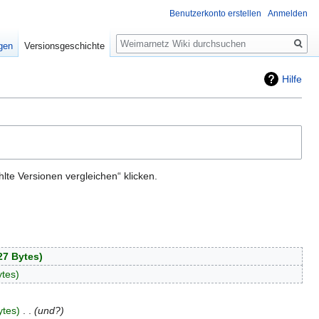
Benutzerkonto erstellen
Anmelden
Suche
igen
Versionsgeschichte
Hilfe
te Versionen vergleichen“ klicken.
27 Bytes
ytes
ytes
‎
und?