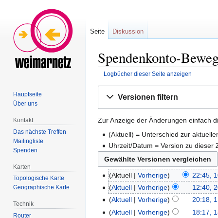
Seite
Diskussion
Spendenkonto-Bewegu
Logbücher dieser Seite anzeigen
Zur
Zur
Hauptseite
Versionen filtern
Navigation
Suche
Über uns
springen
springen
Zur Anzeige der Änderungen einfach di
Kontakt
Das nächste Treffen
(Aktuell) = Unterschied zur aktuell
Mailingliste
Uhrzeit/Datum = Version zu dieser
Spenden
Karten
Aktuell
Vorherige
22:45, 1
Topologische Karte
Aktuell
Vorherige
12:40, 2
Geographische Karte
Aktuell
Vorherige
20:18, 1
Technik
Aktuell
Vorherige
18:17, 1
Router