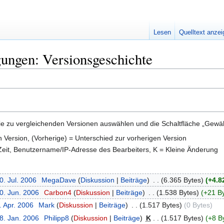
Lesen
Quelltext anze
ngen: Versionsgeschichte
e zu vergleichenden Versionen auswählen und die Schaltfläche „Gewähl
en Version, (Vorherige) = Unterschied zur vorherigen Version
 Zeit, Benutzername/IP-Adresse des Bearbeiters, K = Kleine Änderung
0. Jul. 2006
‎
MegaDave
Diskussion
Beiträge
‎
6.365 Bytes
+4.8
0. Jun. 2006
‎
Carbon4
Diskussion
Beiträge
‎
1.538 Bytes
+21 B
. Apr. 2006
‎
Mark
Diskussion
Beiträge
‎
1.517 Bytes
0 Bytes
8. Jan. 2006
‎
Philipp8
Diskussion
Beiträge
‎
K
1.517 Bytes
+8 B