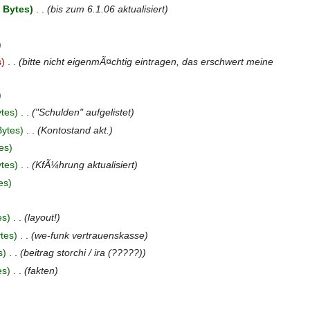
 Bytes
‎
bis zum 6.1.06 aktualisiert
s
‎
bitte nicht eigenmÃ¤chtig eintragen, das erschwert meine
tes
‎
"Schulden" aufgelistet
Bytes
‎
Kontostand akt.
es
tes
‎
KfÃ¼hrung aktualisiert
es
es
‎
layout!
tes
‎
we-funk vertrauenskasse
s
‎
beitrag storchi / ira (?????)
es
‎
fakten