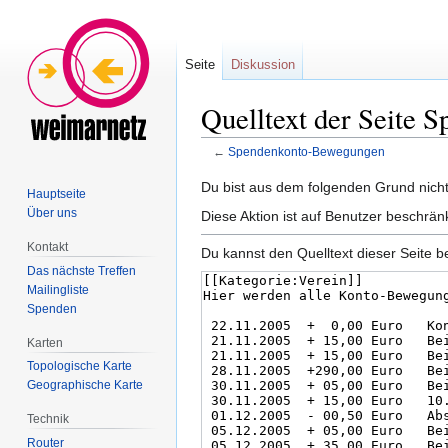
Seite
Diskussion
Quelltext der Seite
←
Spendenkonto-Bewegungen
Zur
Zur
Du bist aus dem folgenden Grund nicht 
Hauptseite
Navigation
Suche
Über uns
Diese Aktion ist auf Benutzer beschrän
springen
springen
Kontakt
Du kannst den Quelltext dieser Seite b
Das nächste Treffen
Mailingliste
Spenden
Karten
Topologische Karte
Geographische Karte
Technik
Router