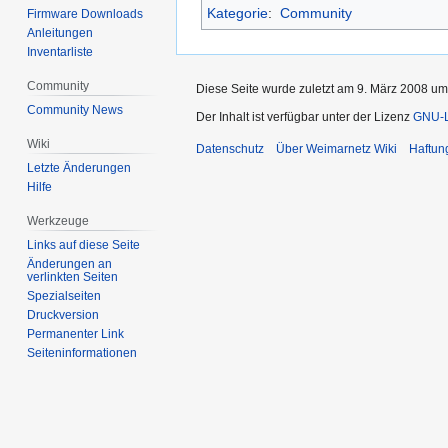
Kategorie
:
Community
Firmware Downloads
Anleitungen
Inventarliste
Community
Diese Seite wurde zuletzt am 9. März 2008 um
Community News
Der Inhalt ist verfügbar unter der Lizenz
GNU-Li
Wiki
Datenschutz
Über Weimarnetz Wiki
Haftun
Letzte Änderungen
Hilfe
Werkzeuge
Links auf diese Seite
Änderungen an
verlinkten Seiten
Spezialseiten
Druckversion
Permanenter Link
Seiten­informationen