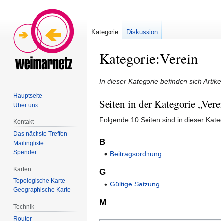
Kategorie
Diskussion
Kategorie:Verein
Zur
Zur
In dieser Kategorie befinden sich Artik
Navigation
Suche
Hauptseite
Seiten in der Kategorie „Vere
springen
springen
Über uns
Folgende 10 Seiten sind in dieser Kate
Kontakt
Das nächste Treffen
B
Mailingliste
Spenden
Beitragsordnung
Karten
G
Topologische Karte
Gültige Satzung
Geographische Karte
M
Technik
Router