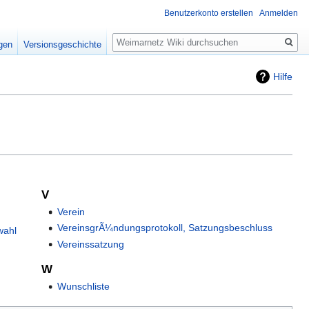
Benutzerkonto erstellen
Anmelden
Suche
igen
Versionsgeschichte
Hilfe
V
Verein
VereinsgrÃ¼ndungsprotokoll, Satzungsbeschluss
wahl
Vereinssatzung
W
Wunschliste