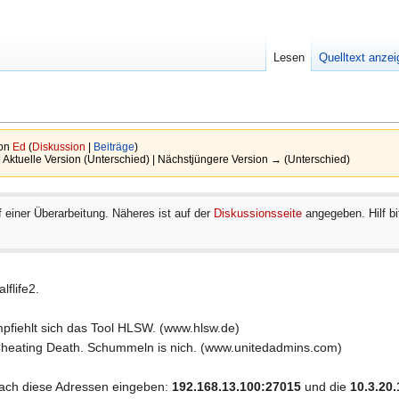
Lesen
Quelltext anze
von
Ed
(
Diskussion
|
Beiträge
)
| Aktuelle Version (Unterschied) | Nächstjüngere Version → (Unterschied)
f einer Überarbeitung. Näheres ist auf der
Diskussionsseite
angegeben. Hilf bi
lflife2.
pfiehlt sich das Tool HLSW. (www.hlsw.de)
 Cheating Death. Schummeln is nich. (www.unitedadmins.com)
infach diese Adressen eingeben:
192.168.13.100:27015
und die
10.3.20