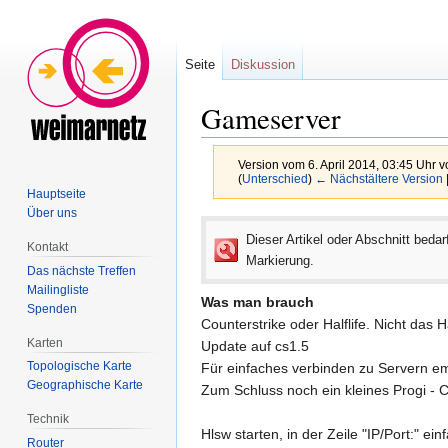
Seite
Diskussion
Gameserver
Version vom 6. April 2014, 03:45 Uhr 
(
Unterschied
)
← Nächstältere Version
Hauptseite
Über uns
Zur
Zur
Dieser Artikel oder Abschnitt bedar
Navigation
Suche
Kontakt
Markierung.
springen
springen
Das nächste Treffen
Mailingliste
Was man brauch
Spenden
Counterstrike oder Halflife. Nicht das Ha
Karten
Update auf cs1.5
Topologische Karte
Für einfaches verbinden zu Servern em
Geographische Karte
Zum Schluss noch ein kleines Progi -
Technik
Hlsw starten, in der Zeile "IP/Port:" e
Router