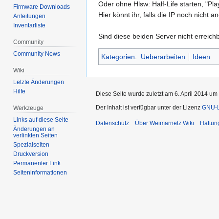
Oder ohne Hlsw: Half-Life starten, "Pla
Firmware Downloads
Hier könnt ihr, falls die IP noch nicht 
Anleitungen
Inventarliste
Sind diese beiden Server nicht erreich
Community
Community News
Kategorien
:
Ueberarbeiten
Ideen
Wiki
Letzte Änderungen
Hilfe
Diese Seite wurde zuletzt am 6. April 2014 um 
Der Inhalt ist verfügbar unter der Lizenz
GNU-Li
Werkzeuge
Links auf diese Seite
Datenschutz
Über Weimarnetz Wiki
Haftun
Änderungen an
verlinkten Seiten
Spezialseiten
Druckversion
Permanenter Link
Seiten­informationen