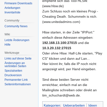
empfiehlt sich das Tool HLSW.
Firmware Downloads
(www.hlsw.de)
Anleitungen
Zum Schluss noch ein kleines Progi -
Inventarliste
Cheating Death. Schummeln is nich.
Community
(www.unitedadmins.com)
Community News
Hlsw starten, in der Zeile "IP/Port:"
Wiki
einfach diese Adressen eingeben:
Letzte Änderungen
192.168.13.100:27015
und die
Hilfe
10.3.20.132:27015
Werkzeuge
Oder ohne Hlsw: Half-Life starten, "Play
CS" klicken und dann auf Lan...
Links auf diese Seite
Änderungen an
Hier könnt ihr, falls die IP noch nicht
verlinkten Seiten
angezeigt wird, per Hand eingeben.
Spezialseiten
Druckversion
Sind diese beiden Server nicht
Permanenter Link
Seiten­informationen
erreichbar, einfach mal an die
Mailingliste schreiben oder direkt an
tim_schuchardt@web.de.
Kategorien
:
Ueberarbeiten
Ideen