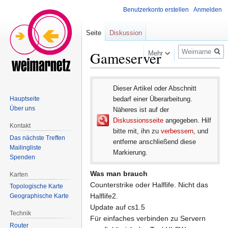
Benutzerkonto erstellen
Anmelden
Seite
Diskussion
Suche
Gameserver
Mehr
Zur
Zur
Dieser Artikel oder Abschnitt
Navigation
Suche
Hauptseite
bedarf einer Überarbeitung.
springen
springen
Über uns
Näheres ist auf der
Diskussionsseite
angegeben. Hilf
Kontakt
bitte mit, ihn zu
verbessern
, und
Das nächste Treffen
entferne anschließend diese
Mailingliste
Markierung.
Spenden
Was man brauch
Karten
Counterstrike oder Halflife. Nicht das
Topologische Karte
Halflife2.
Geographische Karte
Update auf cs1.5
Technik
Für einfaches verbinden zu Servern
Router