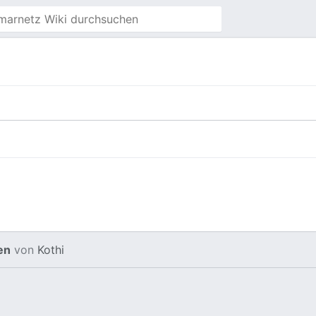
en
von
Kothi