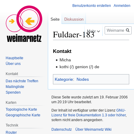
Benutzerkonto erstellen
Anmelden
Seite
Diskussion
Suche
Fuldaer-183
Mehr
Zur
Zur
Kontakt
Navigation
Suche
Hauptseite
Micha
springen
springen
Über uns
kothi (/) genion (/) de
Kontakt
Kategorie
:
Nodes
Das nächste Treffen
Mailingliste
Spenden
Diese Seite wurde zuletzt am 19. Februar 2006
um 20:19 Uhr bearbeitet.
Karten
Topologische Karte
Der Inhalt ist verfügbar unter der Lizenz
GNU-
Geographische Karte
Lizenz für freie Dokumentation 1.3 oder höher
,
sofern nicht anders angegeben.
Technik
Datenschutz
Über Weimarnetz Wiki
Router