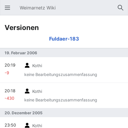
Weimarnetz Wiki
Hauptmenü öffnen
Suc
Versionen
Fuldaer-183
19. Februar 2006
20:19
Kothi
-9
keine Bearbeitungszusammenfassung
20:18
Kothi
-430
keine Bearbeitungszusammenfassung
20. Dezember 2005
23:50
Kothi