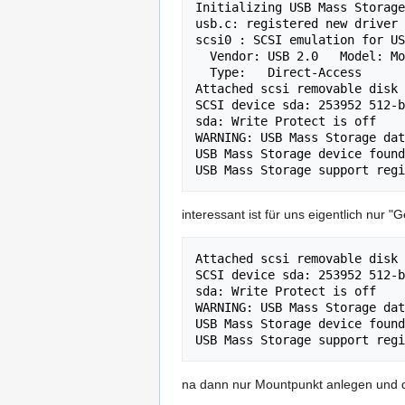
Initializing USB Mass Storage
usb.c: registered new driver 
scsi0 : SCSI emulation for US
  Vendor: USB 2.0   Model: Mobile Disk       Rev:     

  Type:   Direct-Access                      ANSI SCSI revision: 02

Attached scsi removable disk 
SCSI device sda: 253952 512-b
sda: Write Protect is off

WARNING: USB Mass Storage dat
USB Mass Storage device found
interessant ist für uns eigentlich nur "
Attached scsi removable disk 
SCSI device sda: 253952 512-b
sda: Write Protect is off

WARNING: USB Mass Storage dat
USB Mass Storage device found
na dann nur Mountpunkt anlegen und 