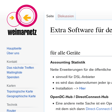
Seite
Diskussion
Extra Software für d
Zur
Zur
Navigation
Suche
Hauptseite
für alle Geräte
springen
springen
Über uns
Kontakt
Accounting Statistik
Das nächste Treffen
Nette Erweiterungen für die öffentliche
Mailingliste
sinnvoll für DSL-Anbieter
Spenden
es wird das datenvolumen jeder ip-a
Karten
Installation -->
Hier
Topologische Karte
Geographische Karte
OpenDC-Hub / DirectConnect-Hub
Eine andere nette Sache ist ein O
Technik
mit dem sich dann
Direct-Connect-
Router