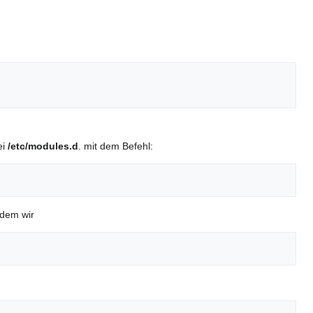
ei
/etc/modules.d
. mit dem Befehl:
ndem wir