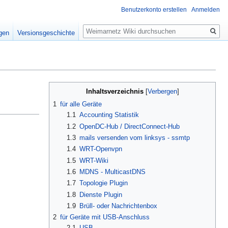
Benutzerkonto erstellen
Anmelden
Suche
igen
Versionsgeschichte
Inhaltsverzeichnis
1
für alle Geräte
1.1
Accounting Statistik
1.2
OpenDC-Hub / DirectConnect-Hub
1.3
mails versenden vom linksys - ssmtp
1.4
WRT-Openvpn
1.5
WRT-Wiki
1.6
MDNS - MulticastDNS
1.7
Topologie Plugin
1.8
Dienste Plugin
1.9
Brüll- oder Nachrichtenbox
2
für Geräte mit USB-Anschluss
2.1
USB