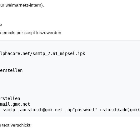
nur weimarnetz-intern).
p
m-emails per script loszuwerden
lphacore.net/ssmtp_2.61_mipsel.ipk

erstellen 

rstellen

mail.gmx.net

 text verschickt