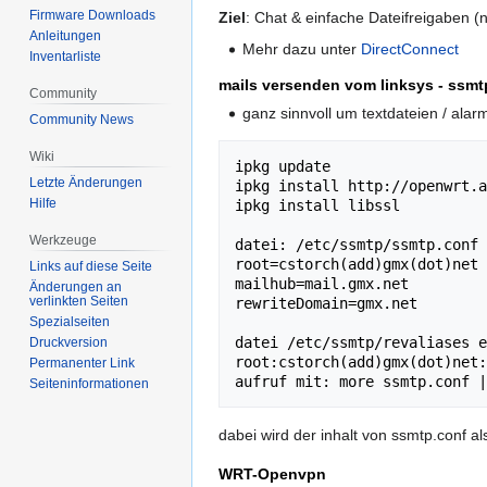
Firmware Downloads
Ziel
: Chat & einfache Dateifreigaben (
Anleitungen
Mehr dazu unter
DirectConnect
Inventarliste
mails versenden vom linksys - ssmt
Community
ganz sinnvoll um textdateien / alar
Community News
Wiki
ipkg update

Letzte Änderungen
ipkg install http://openwrt.a
Hilfe
ipkg install libssl

Werkzeuge
datei: /etc/ssmtp/ssmtp.conf 
root=cstorch(add)gmx(dot)net 

Links auf diese Seite
mailhub=mail.gmx.net

Änderungen an
verlinkten Seiten
rewriteDomain=gmx.net

Spezialseiten
datei /etc/ssmtp/revaliases e
Druckversion
root:cstorch(add)gmx(dot)net:
Permanenter Link
Seiten­informationen
dabei wird der inhalt von ssmtp.conf als
WRT-Openvpn