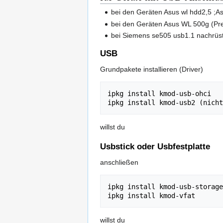
bei den Geräten Asus wl hdd2,5 ;A
bei den Geräten Asus WL 500g (Pr
bei Siemens se505 usb1.1 nachrüs
USB
Grundpakete installieren (Driver)
ipkg install kmod-usb-ohci 

willst du
Usbstick oder Usbfestplatte
anschließen
ipkg install kmod-usb-storage

willst du