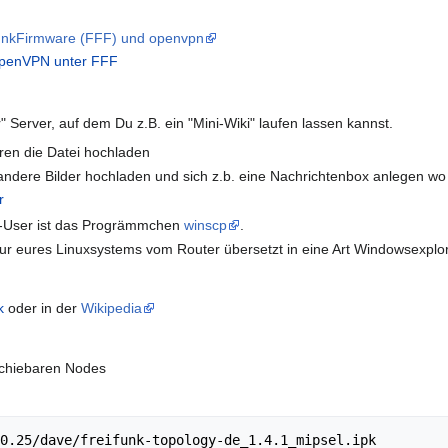
funkFirmware (FFF) und openvpn
 openVPN unter FFF
" Server, auf dem Du z.B. ein "Mini-Wiki" laufen lassen kannst.
eren die Datei hochladen
ndere Bilder hochladen und sich z.b. eine Nachrichtenbox anlegen w
r
ws-User ist das Progrämmchen
winscp
.
ktur eures Linuxsystems vom Router übersetzt in eine Art Windowsexplor
k
oder in der
Wikipedia
schiebaren Nodes