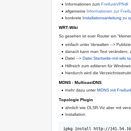
Informationen zum
FreifunkVPN
allgemeine
Informationen zur Frei
konkrete
Installationsanleitung zu
WRT-Wiki
So gesehen ist euer Router ein "kleiner
einfach unter Verwalten --> Publizi
danach kann man Text verändern, a
Datei -->
Datei:Startseite-mit-wiki.ta
Hilfreich zum editieren für Windo
hierdurch wird die Verzeichnisstru
MDNS - MulticastDNS
mehr dazu unter
MDNS mit Freifun
Topologie Plugin
ahnlich wie OLSR-Viz aber mit ver
Installation: