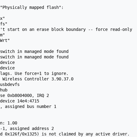
"Physically mapped flash":

x"

fs"

't start on an erase block boundary -- force read-only

m"

Wrt"

switch in managed mode found

switch in managed mode found

device

device

lags. Use force=1 to ignore.

 Wireless Controller 3.90.37.0

usbdevfs

hub

se 0xb8004000, IRQ 2

device 14e4:4715

, assigned bus number 1

n: 1.00

-1, assigned address 2

d 0x126f/0x1325) is not claimed by any active driver.
