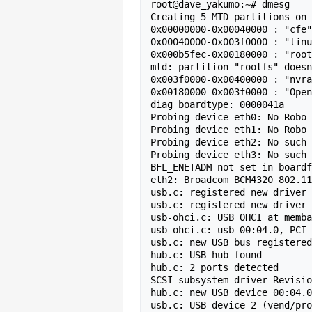
root@dave_yakumo:~# dmesg 

Creating 5 MTD partitions on 
0x00000000-0x00040000 : "cfe"

0x00040000-0x003f0000 : "linu
0x000b5fec-0x00180000 : "root
mtd: partition "rootfs" doesn
0x003f0000-0x00400000 : "nvra
0x00180000-0x003f0000 : "Open
diag boardtype: 0000041a

Probing device eth0: No Robo 
Probing device eth1: No Robo 
Probing device eth2: No such 
Probing device eth3: No such 
BFL_ENETADM not set in boardf
eth2: Broadcom BCM4320 802.11
usb.c: registered new driver 
usb.c: registered new driver 
usb-ohci.c: USB OHCI at memba
usb-ohci.c: usb-00:04.0, PCI 
usb.c: new USB bus registered
hub.c: USB hub found

hub.c: 2 ports detected

SCSI subsystem driver Revisio
hub.c: new USB device 00:04.0
usb.c: USB device 2 (vend/pro