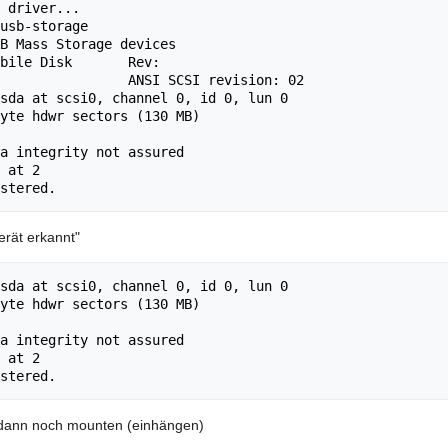
 driver...

usb-storage

B Mass Storage devices

sda at scsi0, channel 0, id 0, lun 0

yte hdwr sectors (130 MB)

a integrity not assured

 at 2

Gerät erkannt"
sda at scsi0, channel 0, id 0, lun 0

yte hdwr sectors (130 MB)

a integrity not assured

 at 2

dann noch mounten (einhängen)