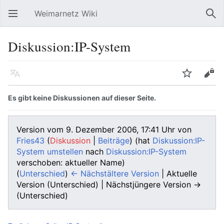
Weimarnetz Wiki
Hauptmenü öffnen
Suc
Diskussion:IP-System
Sprache
Beobachten
Bearbeiten
Es gibt keine Diskussionen auf dieser Seite.
Version vom 9. Dezember 2006, 17:41 Uhr von
Fries43
(
Diskussion
|
Beiträge
)
(hat
Diskussion:IP-
System umstellen
nach
Diskussion:IP-System
verschoben: aktueller Name)
(
Unterschied
)
← Nächstältere Version
| Aktuelle
Version (Unterschied) | Nächstjüngere Version →
(Unterschied)