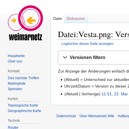
Datei
Diskussion
Datei:Vesta.png: Ver
Logbücher dieser Seite anzeigen
Zur
Zur
Hauptseite
Versionen filtern
Navigation
Suche
Über uns
springen
springen
Zur Anzeige der Änderungen einfach di
Kontakt
Das nächste Treffen
(Aktuell) = Unterschied zur aktuell
Mailingliste
Uhrzeit/Datum = Version zu dieser
Spenden
Aktuell
Vorherige
11:51, 22. Mai
Karten
Topologische Karte
Geographische Karte
Datenschutz
Über Weimarnetz Wiki
Haftun
Technik
Router