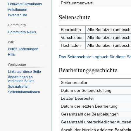
Prüfsummenwert
Firmware Downloads
Anleitungen
Seitenschutz
Inventarliste
Community
Bearbeiten
Alle Benutzer (unbesch
Community News
Verschieben
Alle Benutzer (unbesch
Wiki
Hochladen
Alle Benutzer (unbesch
Letzte Änderungen
Hilfe
Das Seitenschutz-Logbuch für diese S
Werkzeuge
Bearbeitungsgeschichte
Links auf diese Seite
Änderungen an
verlinkten Seiten
Seitenersteller
Spezialseiten
Datum der Seitenerstellung
Seiten­informationen
Letzter Bearbeiter
Datum der letzten Bearbeitung
Gesamtzahl der Bearbeitungen
Gesamtzahl unterschiedlicher Autore
Anzahl der kürzlich erfolgten Bearbei