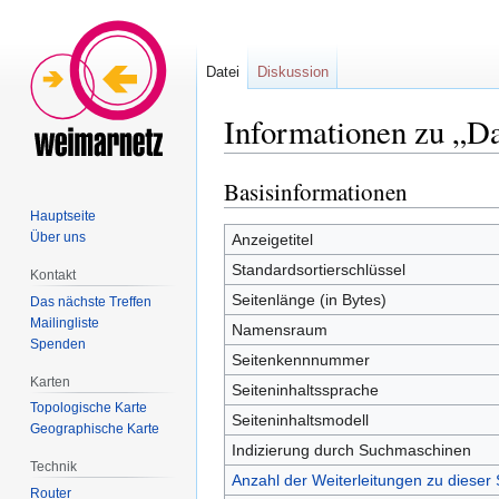
Datei
Diskussion
Informationen zu „Da
Basisinformationen
Zur
Zur
Navigation
Suche
Hauptseite
springen
springen
Über uns
Anzeigetitel
Standardsortierschlüssel
Kontakt
Seitenlänge (in Bytes)
Das nächste Treffen
Mailingliste
Namensraum
Spenden
Seitenkennnummer
Karten
Seiteninhaltssprache
Topologische Karte
Seiteninhaltsmodell
Geographische Karte
Indizierung durch Suchmaschinen
Technik
Anzahl der Weiterleitungen zu dieser 
Router