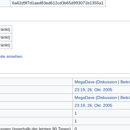
6a62d9f7d1aed83ed612cd3b65d993071b1355a1
ränkt)
ränkt)
ränkt)
eite ansehen.
MegaDave
(
Diskussion
|
Beitr
23:19, 26. Okt. 2005
MegaDave
(
Diskussion
|
Beitr
23:19, 26. Okt. 2005
1
n
1
tungen (innerhalb der letzten 90 Tagen)
0