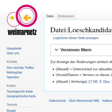
Datei
Diskussion
Datei:Loeschkandidat
Logbücher dieser Seite anzeigen
Zur
Zur
Hauptseite
Versionen filtern
Navigation
Suche
Über uns
springen
springen
Zur Anzeige der Änderungen einfach di
Kontakt
Das nächste Treffen
(Aktuell) = Unterschied zur aktuell
Mailingliste
Uhrzeit/Datum = Version zu dieser
Spenden
Aktuell
Vorherige
17:08, 3. Dez.
Karten
Topologische Karte
Geographische Karte
Datenschutz
Über Weimarnetz Wiki
Haftun
Technik
Router