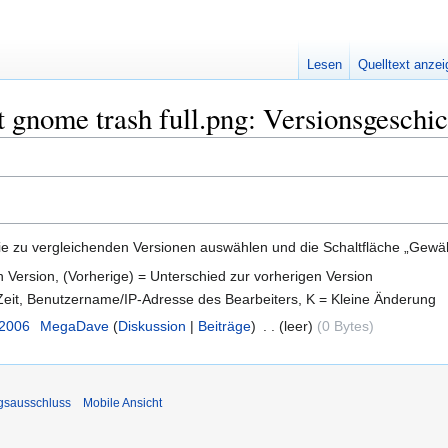
Lesen
Quelltext anze
 gnome trash full.png: Versionsgeschic
e zu vergleichenden Versionen auswählen und die Schaltfläche „Gewähl
en Version, (Vorherige) = Unterschied zur vorherigen Version
 Zeit, Benutzername/IP-Adresse des Bearbeiters, K = Kleine Änderung
 2006
‎
MegaDave
Diskussion
Beiträge
‎
leer
0 Bytes
gsausschluss
Mobile Ansicht