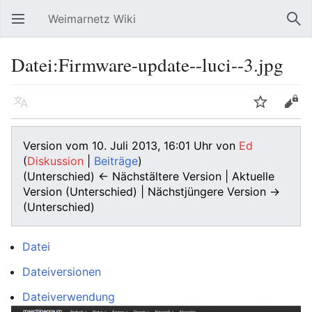
Weimarnetz Wiki
Hauptmenü öffnen
Suc
Datei:Firmware-update--luci--3.jpg
Sprache
Beobachten
Bearbeiten
Version vom 10. Juli 2013, 16:01 Uhr von
Ed
(
Diskussion
|
Beiträge
)
(Unterschied) ← Nächstältere Version | Aktuelle
Version (Unterschied) | Nächstjüngere Version →
(Unterschied)
Datei
Dateiversionen
Dateiverwendung