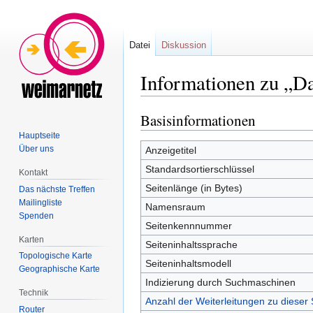
Datei
Diskussion
Informationen zu „Da
Basisinformationen
Zur
Zur
Navigation
Suche
Hauptseite
springen
springen
Über uns
Anzeigetitel
Standardsortierschlüssel
Kontakt
Seitenlänge (in Bytes)
Das nächste Treffen
Mailingliste
Namensraum
Spenden
Seitenkennnummer
Karten
Seiteninhaltssprache
Topologische Karte
Seiteninhaltsmodell
Geographische Karte
Indizierung durch Suchmaschinen
Technik
Anzahl der Weiterleitungen zu dieser 
Router