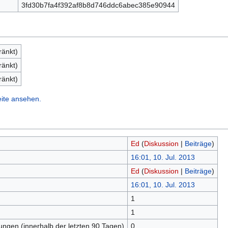
3fd30b7fa4f392af8b8d746ddc6abec385e90944
ränkt)
ränkt)
ränkt)
eite ansehen.
Ed
(
Diskussion
|
Beiträge
)
16:01, 10. Jul. 2013
Ed
(
Diskussion
|
Beiträge
)
16:01, 10. Jul. 2013
1
n
1
tungen (innerhalb der letzten 90 Tagen)
0