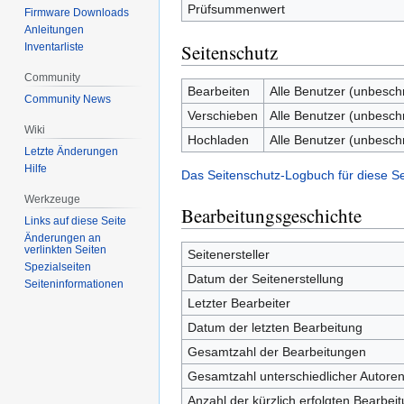
Prüfsummenwert
Firmware Downloads
Anleitungen
Seitenschutz
Inventarliste
Community
Bearbeiten
Alle Benutzer (unbesch
Community News
Verschieben
Alle Benutzer (unbesch
Wiki
Hochladen
Alle Benutzer (unbesch
Letzte Änderungen
Hilfe
Das Seitenschutz-Logbuch für diese S
Werkzeuge
Bearbeitungsgeschichte
Links auf diese Seite
Änderungen an
verlinkten Seiten
Seitenersteller
Spezialseiten
Datum der Seitenerstellung
Seiten­informationen
Letzter Bearbeiter
Datum der letzten Bearbeitung
Gesamtzahl der Bearbeitungen
Gesamtzahl unterschiedlicher Autore
Anzahl der kürzlich erfolgten Bearbei