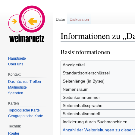
Datei
Diskussion
Informationen zu „D
Basisinformationen
Zur
Zur
Navigation
Suche
Hauptseite
springen
springen
Über uns
Anzeigetitel
Standardsortierschlüssel
Kontakt
Seitenlänge (in Bytes)
Das nächste Treffen
Mailingliste
Namensraum
Spenden
Seitenkennnummer
Karten
Seiteninhaltssprache
Topologische Karte
Seiteninhaltsmodell
Geographische Karte
Indizierung durch Suchmaschinen
Technik
Anzahl der Weiterleitungen zu dieser 
Router