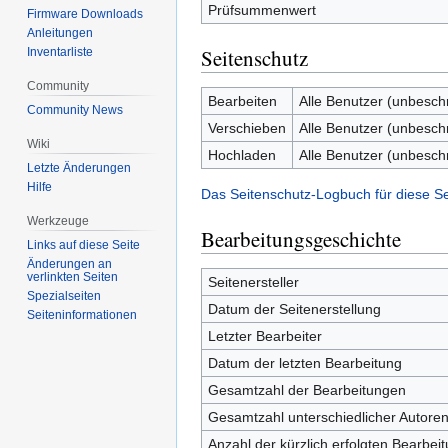
Prüfsummenwert
Firmware Downloads
Anleitungen
Seitenschutz
Inventarliste
Community
Bearbeiten
Alle Benutzer (unbesch
Community News
Verschieben
Alle Benutzer (unbesch
Wiki
Hochladen
Alle Benutzer (unbesch
Letzte Änderungen
Hilfe
Das Seitenschutz-Logbuch für diese S
Werkzeuge
Bearbeitungsgeschichte
Links auf diese Seite
Änderungen an
verlinkten Seiten
Seitenersteller
Spezialseiten
Datum der Seitenerstellung
Seiten­informationen
Letzter Bearbeiter
Datum der letzten Bearbeitung
Gesamtzahl der Bearbeitungen
Gesamtzahl unterschiedlicher Autore
Anzahl der kürzlich erfolgten Bearbei