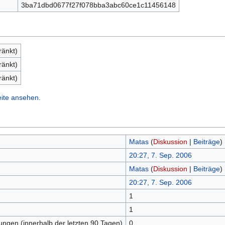
3ba71dbd0677f27f078bba3abc60ce1c11456148
ränkt)
ränkt)
ränkt)
eite ansehen.
Matas
(
Diskussion
|
Beiträge
)
20:27, 7. Sep. 2006
Matas
(
Diskussion
|
Beiträge
)
20:27, 7. Sep. 2006
1
n
1
tungen (innerhalb der letzten 90 Tagen)
0