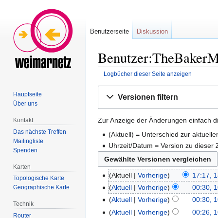
Benutzerseite
Diskussion
Benutzer:TheBakerMa
Logbücher dieser Seite anzeigen
Zur
Zur
Hauptseite
Versionen filtern
Navigation
Suche
Über uns
springen
springen
Zur Anzeige der Änderungen einfach di
Kontakt
Das nächste Treffen
(Aktuell) = Unterschied zur aktuell
Mailingliste
Uhrzeit/Datum = Version zu dieser
Spenden
Karten
Aktuell
Vorherige
17:17, 
Topologische Karte
Aktuell
Vorherige
00:30, 
Geographische Karte
Aktuell
Vorherige
00:30, 
Technik
Aktuell
Vorherige
00:26, 
Router