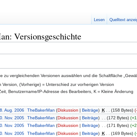
Lesen
Quelltext anze
n: Versionsgeschichte
e zu vergleichenden Versionen auswählen und die Schaltfläche „Gewähl
en Version, (Vorherige) = Unterschied zur vorherigen Version
 Zeit, Benutzername/IP-Adresse des Bearbeiters, K = Kleine Änderung
18. Aug. 2006
‎
TheBakerMan
Diskussion
Beiträge
‎
K
158 Bytes
10. Nov. 2005
‎
TheBakerMan
Diskussion
Beiträge
‎
172 Bytes
+1
10. Nov. 2005
‎
TheBakerMan
Diskussion
Beiträge
‎
171 Bytes
+2
10. Nov. 2005
‎
TheBakerMan
Diskussion
Beiträge
‎
K
169 Bytes