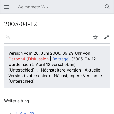
Weimarnetz Wiki
Hauptmenü öffnen
Suc
2005-04-12
Sprache
Beobachten
Bearbeiten
Version vom 20. Juni 2006, 09:29 Uhr von
Carbon4
(
Diskussion
|
Beiträge
)
(2005-04-12
wurde nach 5 April 12 verschoben)
(Unterschied) ← Nächstältere Version | Aktuelle
Version (Unterschied) | Nächstjüngere Version →
(Unterschied)
Weiterleitung
Weiterleitung nach:
5 April 12