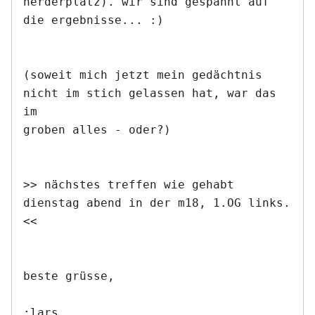
herderplatz). wir sind gespannt auf 
die ergebnisse... :)

(soweit mich jetzt mein gedächtnis 
nicht im stich gelassen hat, war das 
im

groben alles - oder?)

>> nächstes treffen wie gehabt 
dienstag abend in der m18, 1.OG links. 
<<

beste grüsse,
