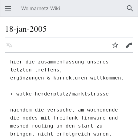
Weimarnetz Wiki
Hauptmenü öffnen
Suc
18-jan-2005
Sprache
Beobachten
Bearbeiten
hier die zusammenfassung unseres 
letzten treffens,

ergänzungen & korrekturen willkommen.

+ wolke herderplatz/marktstrasse

nachdem die versuche, am wochenende 
die nodes mit freifunk-firmware und

meshed-routing an den start zu 
bringen, nicht erfolgreich waren, 