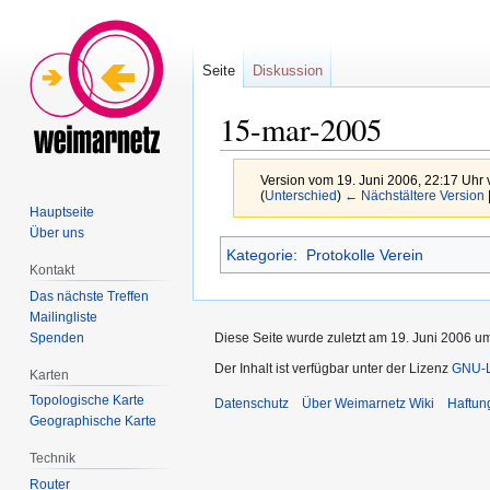
Seite
Diskussion
15-mar-2005
Version vom 19. Juni 2006, 22:17 Uhr
(
Unterschied
)
← Nächstältere Version
Hauptseite
Über uns
Zur
Zur
Kategorie
:
Protokolle Verein
Navigation
Suche
Kontakt
springen
springen
Das nächste Treffen
Mailingliste
Spenden
Diese Seite wurde zuletzt am 19. Juni 2006 um
Der Inhalt ist verfügbar unter der Lizenz
GNU-Li
Karten
Topologische Karte
Datenschutz
Über Weimarnetz Wiki
Haftun
Geographische Karte
Technik
Router