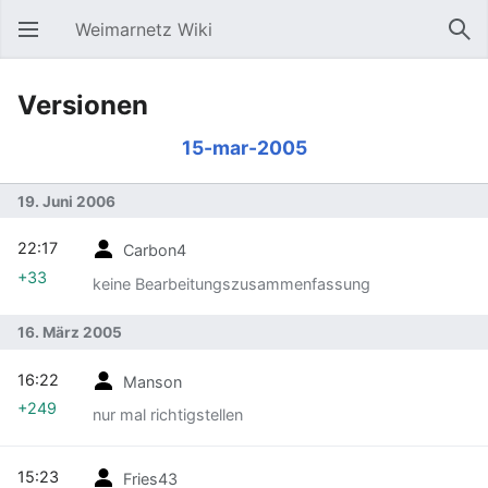
Weimarnetz Wiki
Hauptmenü öffnen
Suc
Versionen
15-mar-2005
19. Juni 2006
22:17
Carbon4
+33
keine Bearbeitungszusammenfassung
16. März 2005
16:22
Manson
+249
nur mal richtigstellen
15:23
Fries43