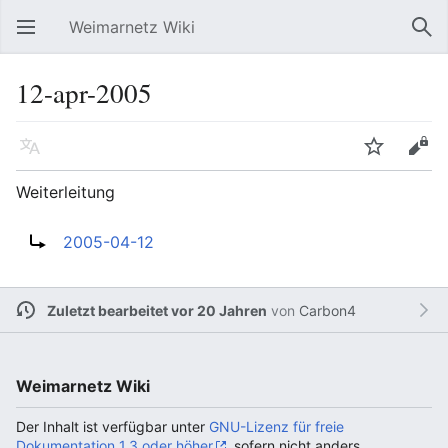
Weimarnetz Wiki
Hauptmenü öffnen
Suc
12-apr-2005
Sprache
Beobachten
Bearbeiten
Weiterleitung
Weiterleitung nach:
2005-04-12
Zuletzt bearbeitet vor 20 Jahren
von
Carbon4
Weimarnetz Wiki
Der Inhalt ist verfügbar unter
GNU-Lizenz für freie
Dokumentation 1.3 oder höher
, sofern nicht anders